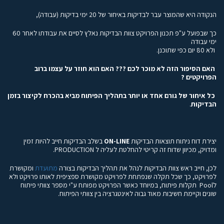
הנקודה היא שהמוצר עבר לבדיקות באיחור של 20 ימי בדיקות (עבודה),
כך שבפועל ע"פ תכנון הפרויקט צוות הבדיקות נאלץ לסיים את עבודתו לאחר 60
ימי עבודה
ולא 80 יום כפי שתוכנן.
האם הסיפור הזה לא מוכר לכם ??? האם הוא חוזר על עצמו ברוב
הפרויקטים ?
כל איחור
של גורם אחד או יותר בתהליך הפיתוח מביא בהכרח לקיצור בזמן
הבדיקות
.
יצירת דוח ניתוח תוצאות הבדיקות
ON-LINE
בשלב הבדיקות חייב להיות זמין
ומדויק, מכיוון שדוח זה קריטי להחלטת לעליה ל PRODUCTION.
לכן, חייב ראש צוות הבדיקות לנהל את תהליך הבדיקות בצורה
מתועדת
ומקושרת
לפרויקט, כך שכל תקלה שנפתחת לפרויקט מקושרת ספציפית לאותו פרויקט ולא
לPool תקלות פיתוח, במיוחד כאשר הפרויקט מפותח ע"י מספר צוותי פיתוח
שונים וקיימת חשיבות מאוד גבוה לאינטגרציה בין צוותי הפיתוח.