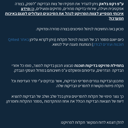
ע"פ רקס בלאק
ניתן להגדיר את תפקידו של צוות הבדיקות "לספק, בצורה
אפקטיבית ויעילה, שירותי בדיקות מהירים, מדויקים ומועילים,
וכן
מידע
איכותי המסייע לצוות הפרויקט לנהל את הסיכונים העלולים לפגום באיכות
המערכת
".
מכאן באה החשיבות לניהול הסיכונים בצורה מהירה ומדויקת.
כיום ישנם מספר רב של תוכנות לניהול תקלות (ניתן לקרוא עליהן
באתר QAtest
תוכנות ועזרים לבודק
) הנותנות מענה יעיל לנושא.
בתחילת פרויקט בדיקות תוכנה
מבוצע תכנון בדיקות למוצר, מופו כל אזורי
הבדיקה הנדרשים, עדיפותם ומשקלם ע"פ חשיבותם במודול העסקי הנבדק.
מתכנון הבדיקות נגזרים תסריטי הבדיקות, אשר נבדקים ע"י סדר העדיפות וכל
תקלת פיתוח מקושרת לתסריט הבדיקות שלה.
כך נוצר מיפוי של תקלות לתסריטים וניתן בכל שלב ושלב של הבדיקות להוציא
דיווח של תוצאות הבדיקות הכולל את אחוז ההתקדמות ,מספר התקלות וחומרתן.
להלן דוגמא לדוח המקשר תקלות לפרויקט: