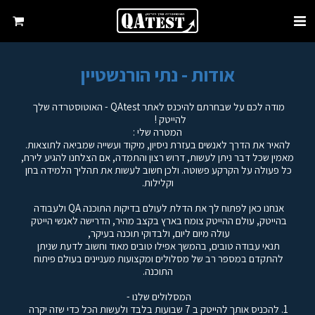
אודות - נתי הורנשטיין
מודה לכם על שבחרתם להיכנס לאתר QAtest - האוטוסטרדה שלך 
להייטק !            
המטרה שלי :
להאיר את הדרך לאנשים בעזרת ניסיון, מיקוד ועשייה שמביאה לתוצאות.
מאמין שכל דבר ניתן לעשות, דרוש רצון והתמדה, אם הצלחנו להגיע לירח, 
כל פעולה על הקרקע פשוטה. ולכן חשוב לעשות את תהליך הלמידה בחן 
וקלילות.
אנחנו כאן לפתוח לך את הדלת לעולם בדיקות התוכנה QA ולעבודה 
בהייטק, עולם ההייטק צומח בארץ בקצב מהיר, הדרישה לאנשי הייטק 
עולה מיום ליום, ולבדוקי תוכנה בעיקר, 
תנאי עבודה טובים, בהמשך אפילו טובים מאוד וחשוב לדעת שניתן 
להתקדם במספר רב של מסלולים ומקצועות מעניינים בעולם פיתוח 
התוכנה.
המסלולים שלנו - 
1. להכניס אותך להייטק ב 7 שבועות בלבד ולעשות הכל כדי שזה יקרה 