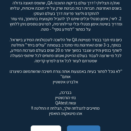
ואת/ה תצליח/י ! דרך עולם בדיקות התוכנה QA, שתופס תאוצה גדולה 
בשנים האחרונות. חברות רבות מבינות שרק על ידי תוכנה איכותית, יצליחו 
להתקדם וליצור פריצת דרך בעולם העסקי. 
2. ליווי / אימון מנטלי וכלים שיתנו לך להוביל מקצועית בתחומך, נתי עוזר 
ומדריך בשיטת אימון מנטלי וכלי טרילותרפיה, לפרטים נוספים ​ניתן ללחוץ 
על כפתור "למידע נוסף" - מטה.
כיום נתי חבר בבורד מצויינות QA של הלשכה לטכנולגיות המידע בישראל.
בנוסף, ב-3 שנים האחרונות נתי מתנדב בעמותת "עולים ביחד" והחלטת 
לשתף בנסיון והידע שצבר במשך יותר מ 20 שנים בעולם מערכות המידע, 
לכל מי שרוצה לעבוד בעולם ההייטק ואנחנו פתוחים לכל שיתופי הפעולה 
שמטרתם לעזור לכל אדם לפרוץ קדימה.
"לא נוכל לפתור בעיות באמצעות אותה צורת חשיבה שהשתמשנו כשיצרנו 
אותם"
אלברט אינשטיין
בברכה,
נתי הורנשטיין
וצוות QAtest
מחוייבים להצלחה שלך, הצלחה זו החלטה !!
אהו מיטאקויה הויאסין